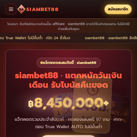
SIAMBET88
สมัครสมาชิก
SIA
โฆษณา: ลิงก์สมัครบางส่วนเป็น affiliate · siambet88 อาจได้รับค่าตอบแทน ไม่มีค่าใช้
จ่ายเพิ่มกับคุณ
llet ไม่มีขั้นต่ำ · เปิด 24 ชั่วโมง
siambet88 · siambet88 ลิขสิทธิ์แท้ · ท
แจ็กพอตสะสมวันนี้ · siambet88
siambet88 · แตกหนักวันเงิน
เดือน รับโบนัสคืนยอด
8,450,000
+
24ชม.
฿
ทีมงานดูแล
แจ็กพอตรวมประจำสัปดาห์ · ทดลองเล่นฟรี 97 เกม · ฝาก-
ตลอดเวลา
ถอน True Wallet AUTO ไม่มีขั้นต่ำ