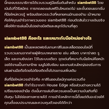
นี้กองบรรณาธิการได้รวบรวมคู่มือเริ่มต้นสำหรับ
siambet88
โดย
เน้นไปที่วิธีสมัคร การทดลองเล่นฟรีในโหมดเดโม่ และขั้นตอนแรกเริ่ม
ที่มือใหม่ควรรู้ พร้อมข้อควรระวังที่หลายคนมักมองข้าม เป้าหมาย
คือให้คุณเข้าใจภาพรวมของ siambet88 ก่อนตัดสินใจวางเงินจริง
เพื่อให้การเล่นเป็นไปอย่างมีสติและสนุกได้นานที่สุด
siambet88 คืออะไร และเหมาะกับมือใหม่อย่างไร
siambet88
เป็นแพลตฟอร์มเกมคาสิโนและสล็อตออนไลน์ที่
รวบรวมเกมจากค่ายผู้พัฒนาหลายราย เช่น สล็อต บาคาร่าสด รู
เล็ต และเกมยิงปลา ไว้ในระบบเดียว จุดเด่นที่เหมาะกับมือใหม่คือหน้า
จอใช้งานเป็นภาษาไทย เมนูไม่ซับซ้อน และเกมส่วนใหญ่รองรับการ
เล่นผ่านมือถือโดยไม่ต้องติดตั้งโปรแกรมเพิ่มเติม
สิ่งที่มือใหม่ควรเข้าใจคือ คาสิโนออนไลน์ทุกแห่งรวมถึง
siambet88
ทำกำไรจากค่า House Edge หรือส่วนต่างความได้
เปรียบของเจ้ามือ ดังนั้นการเล่นจึงควรมองเป็นความบันเทิงที่มี
ต้นทุน ไม่ใช่ช่องทางหารายได้ การเข้าใจหลักการนี้ตั้งแต่ต้นจะช่วยให้
คุณตั้งงบประมาณและควบคุมตัวเองได้ดีกว่า