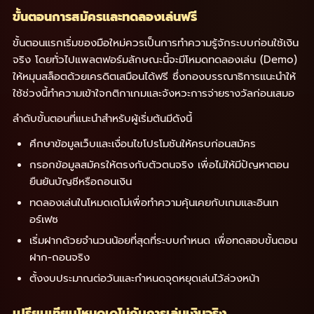
ขั้นตอนการสมัครและทดลองเล่นฟรี
ขั้นตอนแรกเริ่มของมือใหม่ควรเป็นการทำความรู้จักระบบก่อนใช้เงิน
จริง โดยทั่วไปแพลตฟอร์มลักษณะนี้จะมีโหมดทดลองเล่น (Demo)
ให้หมุนสล็อตด้วยเครดิตเสมือนได้ฟรี ซึ่งกองบรรณาธิการแนะนำให้
ใช้ช่วงนี้ทำความเข้าใจกติกาเกมและจังหวะการจ่ายรางวัลก่อนเสมอ
ลำดับขั้นตอนที่แนะนำสำหรับผู้เริ่มต้นมีดังนี้
ศึกษาข้อมูลเว็บและเงื่อนไขโปรโมชันให้ครบก่อนสมัคร
กรอกข้อมูลสมัครให้ตรงกับตัวตนจริง เพื่อไม่ให้มีปัญหาตอน
ยืนยันบัญชีหรือถอนเงิน
ทดลองเล่นในโหมดเดโม่เพื่อทำความคุ้นเคยกับเกมและอินเท
อร์เฟซ
เริ่มฝากด้วยจำนวนน้อยที่สุดที่ระบบกำหนด เพื่อทดสอบขั้นตอน
ฝาก-ถอนจริง
ตั้งงบประมาณต่อวันและกำหนดจุดหยุดเล่นไว้ล่วงหน้า
เปรียบเทียบโหมดเดโม่กับการเล่นเงินจริง