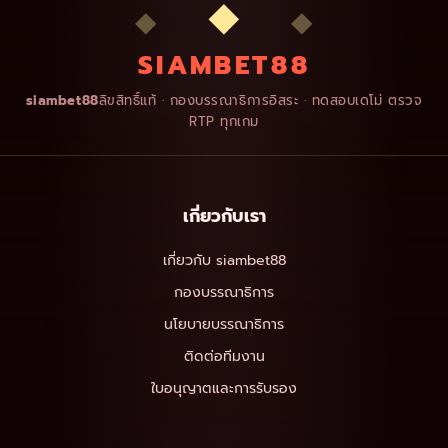
◆
SIAMBET88
siambet88
ลิขสิทธิ์แท้ · กองบรรณาธิการอิสระ · ทดสอบเดโม่ ตรวจ
RTP ทุกเกม
เกี่ยวกับเรา
เกี่ยวกับ siambet88
กองบรรณาธิการ
นโยบายบรรณาธิการ
ติดต่อทีมงาน
ใบอนุญาตและการรับรอง