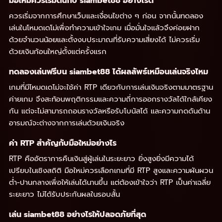
มือใหม่ควรเริ่มต้นกับ siambet88 อย่างไรดี
ควรเริ่มจากการศึกษาเว็บและเงื่อนไขต่าง ๆ ก่อน จากนั้นทดลอง
เล่นในโหมดเดโม่เพื่อทำความเข้าใจเกม เมื่อมั่นใจแล้วจึงค่อยฝาก
ด้วยจำนวนน้อยและตั้งงบประมาณที่รับความเสี่ยงได้ ไม่ควรเริ่ม
ด้วยเงินก้อนใหญ่ตั้งแต่ครั้งแรก
ทดลองเล่นฟรีบน siambet88 ได้ผลลัพธ์เหมือนเล่นจริงไหม
เกมที่มีโหมดเดโม่จะใช้ค่า RTP เดียวกับการเล่นเงินจริงตามมาตรฐาน
ค่ายเกม จึงสะท้อนพฤติกรรมและความถี่การออกรางวัลได้ใกล้เคียง
กัน แต่จะไม่สามารถถอนรางวัลหรือรับโบนัสได้ และความกดดันด้าน
อารมณ์จะต่างจากการเล่นด้วยเงินจริง
ค่า RTP สำคัญกับมือใหม่อย่างไร
RTP คืออัตราการคืนเงินสู่ผู้เล่นในระยะยาว ยิ่งสูงยิ่งมีความได้
เปรียบในเชิงสถิติ มือใหม่ควรเลือกเกมที่มี RTP สูงและความผันผวน
ต่ำ-ปานกลางเพื่อให้เล่นได้นานขึ้น แต่ต้องเข้าใจว่า RTP เป็นค่าเฉลี่ย
ระยะยาว ไม่ได้รับประกันผลในรอบสั้น
เล่น siambet88 อย่างไรให้ปลอดภัยที่สุด