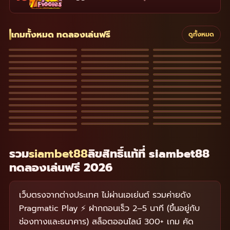
96.51%
96.7%
96.47%
เกมทั้งหมด ทดลองเล่นฟรี
ดูทั้งหมด
96.55%
96.71%
96.5%
Gates of Olympus
Sweet Bonanza
Gold Party
Fruit Party
96.45%
96.5%
96.5%
Goblin Heist
Wisdom of Athena
Big Bass Bonanza
1000
96.45%
96.5%
96.5%
Little Gem Hold and
Powernudge
Gravity Bonanza
8 Dragons
96.5%
96.53%
96.04%
HOT
7 Piggies
Madame Destiny
Spin
96.55%
96.5%
96.48%
HOT
NEW
The Dog House
Starlight Princess
Wild Pixies
Wild West Duels
96.5%
96.52%
96.53%
NEW
NEW
Megaways
Big Juan
Sweet Bonanza Dice
96.51%
96.5%
96.51%
HOT
Honey Honey
Jungle Gorilla
Extra Juicy
Great Rhino
96.5%
96.53%
96.46%
John Hunter and the
The Dog House
Peak Power
Honey
96.5%
96.5%
96.53%
HOT
Aztec Treasure
7 Monkeys
Sugar Rush 1000
96.5%
96.71%
96.04%
Big Bass Amazon
The Hand of Midas
5 Lions Megaways
Mustang Gold
96.51%
96.06%
96.51%
Money Mouse
Xtreme
Pirates Code
96.5%
96.5%
96.5%
NEW
Dragon Kingdom
Wild West Gold
The Knight King
Dwarven Gold
96.5%
5 Lions Dance
Gates of Olympus
Eyes of Fire
Great Rhino Deluxe
รวม
siambet88
ลิขสิทธิ์แท้ที่ siambet88
ทดลองเล่นฟรี 2026
เว็บตรงจากต่างประเทศ ไม่ผ่านเอเย่นต์ รวมค่ายดัง
Pragmatic Play ⚡ ฝากถอนเร็ว 2–5 นาที (ขึ้นอยู่กับ
ช่องทางและธนาคาร) สล็อตออนไลน์ 300+ เกม คัด