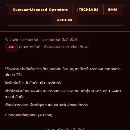
Curacao-Licensed Operators
iTECHLABS
BMM
eCOGRA
© 2026 siambet88 · siambet88 ลิขสิทธิ์แท้
20+
เล่นอย่างมีสติ · กำหนดงบประมาณก่อนเดิมพัน
รีวิว/ความน่าเชื่อถือ:
รีวิวเต็ม
ปลอดภัย ใบอนุญาต
เกี่ยวกับเรา
กองบรรณาธิการ
นโยบายรีวิว
โปรโมชั่น:
โปร โบนัสต้อนรับ เครดิตฟรี
เข้าใช้งาน:
สมัคร siambet88
ทางเข้า siambet88 เข้าสู่ระบบ
ฝาก-ถอน wallet
ทางเข้ามือถือ
เริ่มเล่น:
ทดลองเล่นฟรีทุกเกม
เล่นอย่างรับผิดชอบ
ติดต่อ
ทดลองเล่นทุกเกม (40 เกม)
ค่ายเกมพันธมิตรลิขสิทธิ์